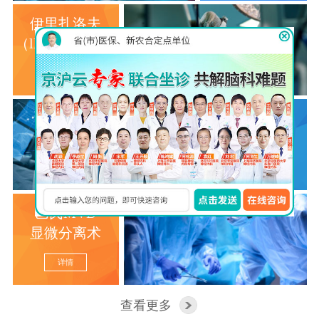
伊里扎洛夫
（llizarov）技术
详情
脑立体定
向仪
详情
巴氏MVD
显微分离术
详情
查看更多