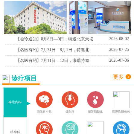
2026-08-02
【会诊通知】8月8日—9日，特邀北京天坛
2026-07-25
【名医有约】7月31日—8月1日，特邀北
2026-07-06
【名医有约】7月11日—12日，康瑞特邀
更多
诊疗项目
神经内科
症
脑外伤后遗症
脑发育不良
偏头疼
短暂脑缺血
腔隙性脑梗死
精神科