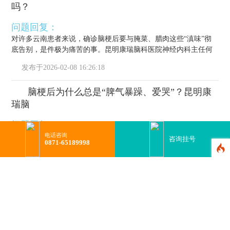
吗？
问题回复：
对许多云南患者来说，确诊脑梗后要与腌菜、腊肉这些“滇味”彻
底告别，是件极为痛苦的事。昆明康瑞脑科医院神经内科主任何
栋源医...
发布于
2026-02-08 16:26:18
脑梗后为什么总是“脾气暴躁、爱哭”？昆明康
瑞脑
问题回复：
电话咨询
脑梗后，很多患者性情大变，或一点就炸，或无故落泪。家属常
咨询挂号
0871-65189998
误以为是“性格变坏”或“矫情”，实则这是脑损伤引发的“情绪
梗”，...
发布于
2026-02-08 16:20:41
更多问答
医院环境
爱心公益
荣誉资质