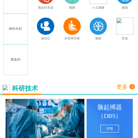
特发性震颤
脑血栓形成
脑瘫
小儿脑瘫
癫痫
神经外科
多发性硬化
抽动症
坐骨神经痛
脑梗
其他
康复科
三叉神经痛
更多
科研技术
脑起搏器
（DBS）
详情