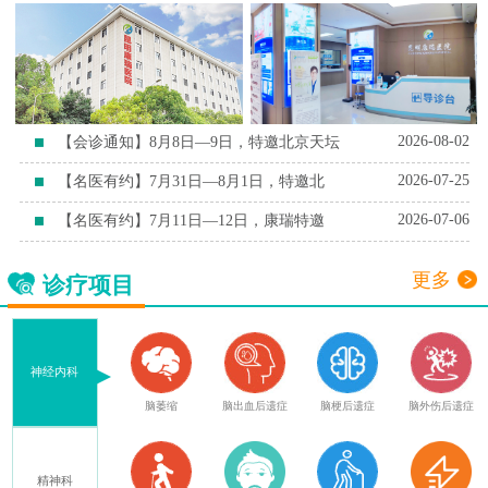
2026-08-02
【会诊通知】8月8日—9日，特邀北京天坛
2026-07-25
【名医有约】7月31日—8月1日，特邀北
2026-07-06
【名医有约】7月11日—12日，康瑞特邀
更多
诊疗项目
神经内科
血
腔隙性脑梗死
脑萎缩
脑出血后遗症
脑梗后遗症
脑外伤后遗症
精神科