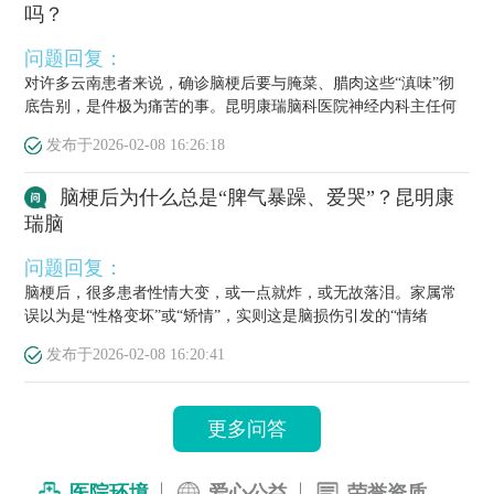
吗？
问题回复：
对许多云南患者来说，确诊脑梗后要与腌菜、腊肉这些“滇味”彻
底告别，是件极为痛苦的事。昆明康瑞脑科医院神经内科主任何
栋源医...
发布于
2026-02-08 16:26:18
脑梗后为什么总是“脾气暴躁、爱哭”？昆明康
瑞脑
问题回复：
脑梗后，很多患者性情大变，或一点就炸，或无故落泪。家属常
误以为是“性格变坏”或“矫情”，实则这是脑损伤引发的“情绪
梗”，...
发布于
2026-02-08 16:20:41
更多问答
医院环境
爱心公益
荣誉资质