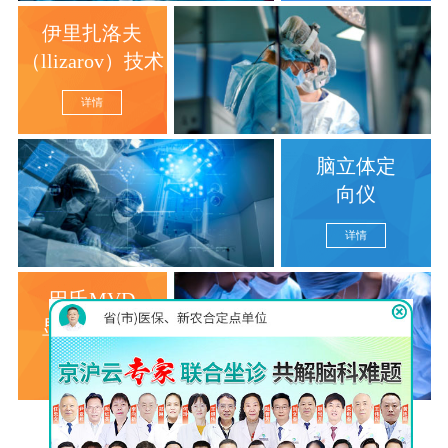
伊里扎洛夫
（llizarov）技术
详情
脑立体定
向仪
详情
巴氏MVD
显微分离术
详情
查看更多