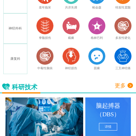
癫痫
老年痴呆
共济失调
帕金森
特发性震颤
神经外科
其他
脊髓损伤
截瘫
格林巴利
多发性硬化
康复科
中毒性脑病
神经损伤
面瘫
三叉神经痛
更多
科研技术
脑起搏器
（DBS）
详情