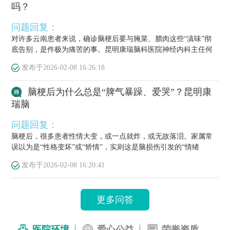
吗？
问题回复：
对许多云南患者来说，确诊脑梗后要与腌菜、腊肉这些“滇味”彻
底告别，是件极为痛苦的事。昆明康瑞脑科医院神经内科主任何
栋源医...
发布于
2026-02-08 16:26:18
脑梗后为什么总是“脾气暴躁、爱哭”？昆明康
瑞脑
问题回复：
脑梗后，很多患者性情大变，或一点就炸，或无故落泪。家属常
误以为是“性格变坏”或“矫情”，实则这是脑损伤引发的“情绪
梗”，...
发布于
2026-02-08 16:20:41
更多问答
医院环境
爱心公益
荣誉资质