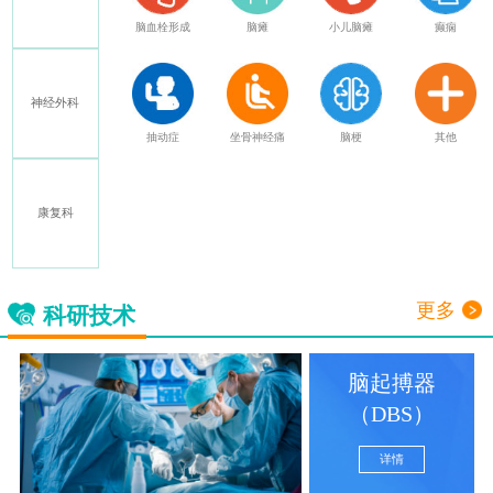
特发性震颤
脑血栓形成
脑瘫
小儿脑瘫
癫痫
神经外科
多发性硬化
抽动症
坐骨神经痛
脑梗
其他
康复科
三叉神经痛
更多
科研技术
脑起搏器
（DBS）
详情