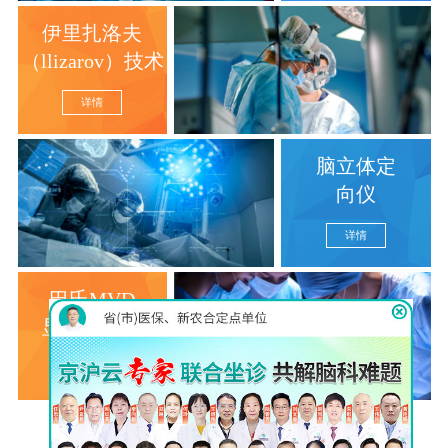
伊里扎洛夫
（llizarov）技术
详情
脑立体定
向仪
详情
巴氏MVD
显微分离术
详情
查看更多