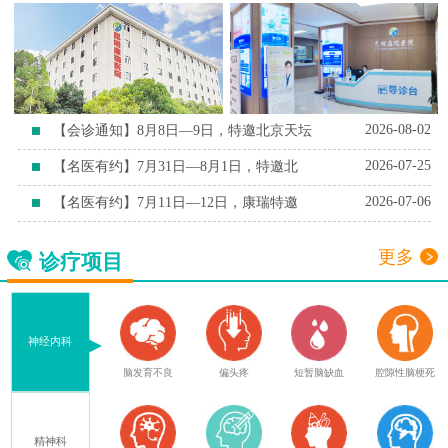
2026-08-02
【会诊通知】8月8日—9日，特邀北京天坛
2026-07-25
【名医有约】7月31日—8月1日，特邀北
2026-07-06
【名医有约】7月11日—12日，康瑞特邀
更多
诊疗项目
神经内科
症
脑外伤后遗症
脑发育不良
偏头疼
短暂脑缺血
腔隙性脑梗死
精神科