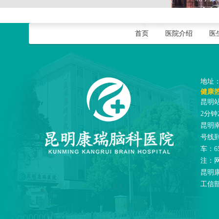
首页
医院介绍
医
地址
健康热线
昆明
2分钟
昆明
号线
车：6
注：
昆明康瑞
工信部链接